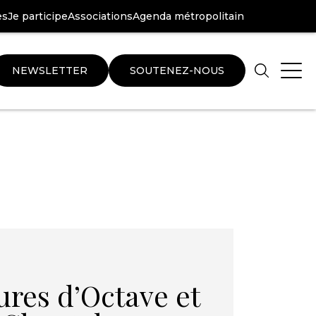
es
Je participe
Associations
Agenda métropolitain
NEWSLETTER
SOUTENEZ-NOUS
Aller
Aller
au
au
pied
plan
de
du
page
site
ures d’Octave et