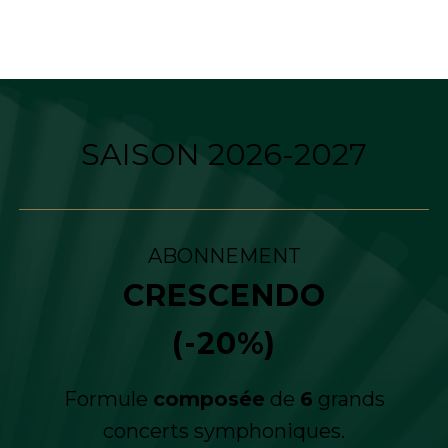
SAISON 2026-2027
ABONNEMENT
CRESCENDO
(-20%)
Formule
composée
de
6
grands
concerts symphoniques.