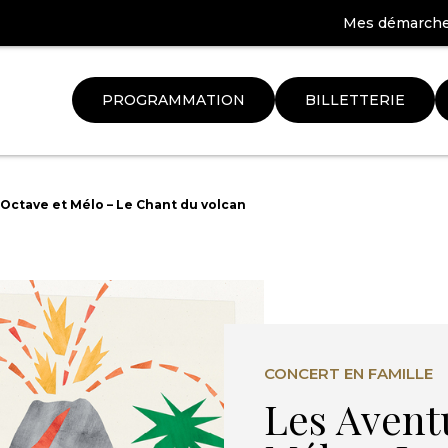
Mes démarch
PROGRAMMATION
BILLETTERIE
Aller
à
Octave et Mélo – Le Chant du volcan
la
ation
recherche
CONCERT EN FAMILLE
Les Avent