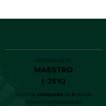
ABONNEMENT
MAESTRO
(-25%)
Formule
composée
de
9
grands
concerts symphoniques.