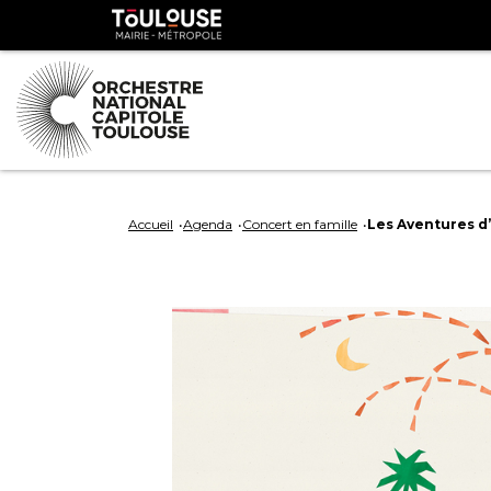
Panneau de gestion des cookies
Toulouse
métropole
Aller
Aller
au
à
Accueil
Agenda
Concert en famille
Les Aventures d’
contenu
la
principal
navig