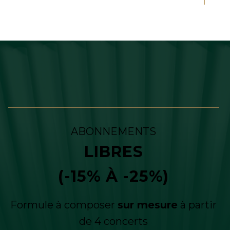
ABONNEMENTS
LIBRES
(-15% À -25%)
Formule à composer
sur mesure
à partir
de 4 concerts