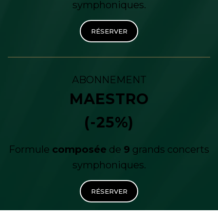
symphoniques.
RÉSERVER
ABONNEMENT
MAESTRO
(-25%)
Formule
composée
de
9
grands concerts
symphoniques.
RÉSERVER