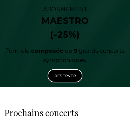
ABONNEMENT
MAESTRO
(-25%)
Formule
composée
de
9
grands concerts
symphoniques.
RÉSERVER
Prochains concerts