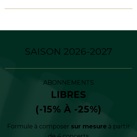
SAISON 2026-2027
ABONNEMENTS
LIBRES
(-15% À -25%)
Formule à composer
sur mesure
à partir
de 4 concerts