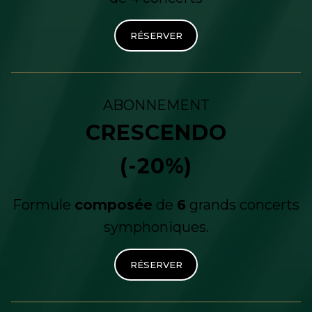
RÉSERVER
ABONNEMENT
CRESCENDO
(-20%)
Formule
composée
de
6
grands concerts
symphoniques.
RÉSERVER