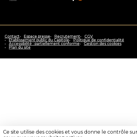
au
la
Occitanie
siteToulouse
région
Pyrénées
métropole
Occitanie
-
Méditerranée
Contact
Espace presse
Recrutement
CGV
Etablissement public du Capitole
Politique de confidentialité
Accessibilité : partiellement conforme
Gestion des cookies
Plan du site
Ce site utilise des cookies et vous donne le contrôle su