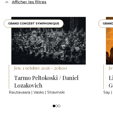
Afficher les filtres
GRAND CONCERT SYMPHONIQUE
GRAND
Jeu. 1 octobre 2026 - 20h00
Je
Tarmo Peltokoski / Daniel
L
Lozakovich
G
Rautavaara | Vasks | Stravinski
Say |