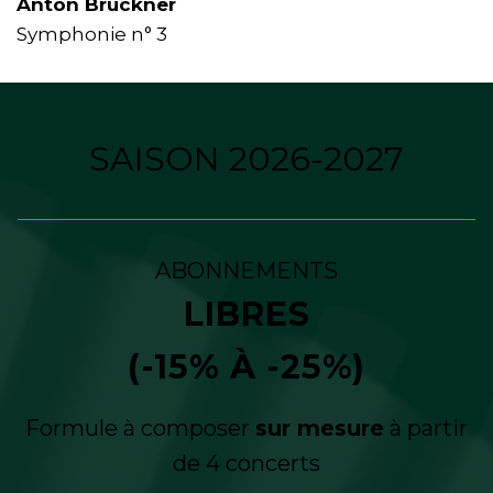
Anton Bruckner
Symphonie n° 3
SAISON 2026-2027
ABONNEMENTS
LIBRES
(-15% À -25%)
Formule à composer
sur mesure
à partir
de 4 concerts