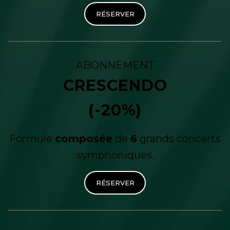
RÉSERVER
ABONNEMENT
CRESCENDO
(-20%)
Formule
composée
de
6
grands concerts
symphoniques.
RÉSERVER