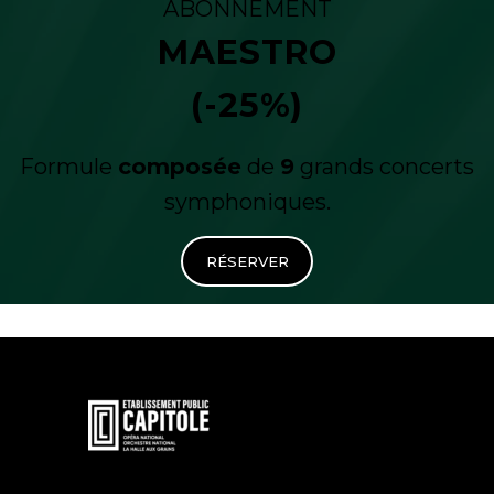
ABONNEMENT
MAESTRO
(-25%)
Formule
composée
de
9
grands concerts
symphoniques.
RÉSERVER
En
savoir
plus