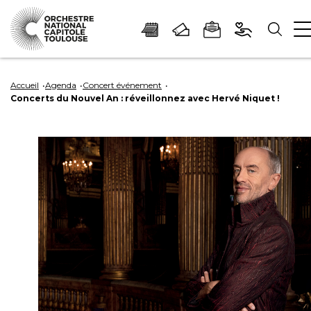
Panneau de gestion des cookies
Aller
Aller
Aller
Aller
Aller
au
à
à
au
au
Accueil
Agenda
Concert événement
Concerts du Nouvel An : réveillonnez avec Hervé Niquet !
contenu
la
la
pied
plan
principal
navigation
recherche
de
du
page
site