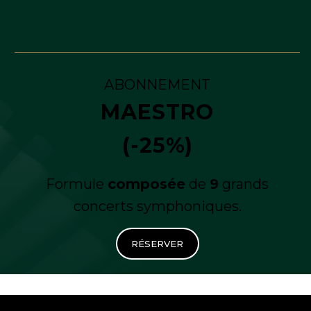
ABONNEMENT
MAESTRO
(-25%)
Formule
composée
de
9
grands
concerts symphoniques.
RÉSERVER