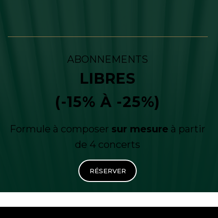
ABONNEMENTS
LIBRES
(-15% À -25%)
Formule à composer
sur mesure
à partir
de 4 concerts
RÉSERVER