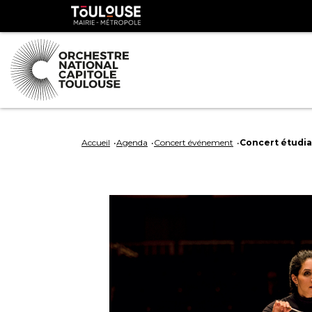
Panneau de gestion des cookies
Toulouse
métropole
Aller
Aller
au
à
Accueil
Agenda
Concert événement
Concert étudia
contenu
la
principal
navig