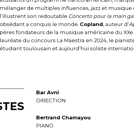
étudiants un programme franco-américain, marqué
mélanger de multiples influences, jazz et musiqu
l’illustrent son redoutable
Concerto pour la main g
obsédant a conquis le monde.
Copland
, auteur d’
A
pères fondateurs de la musique américaine du XXe s
lauréate du concours La Maestra en 2024, le pianis
étudiant toulousain et aujourd’hui soliste internatio
Bar Avni
DIRECTION
STES
Bertrand Chamayou
PIANO