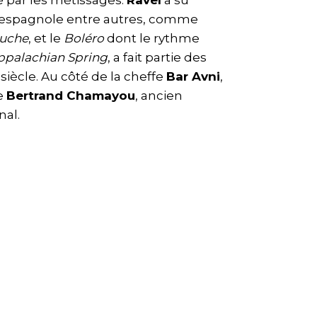
 par les métissages.
Ravel
a su
e espagnole entre autres, comme
auche
, et le
Boléro
dont le rythme
ppalachian Spring
, a fait partie des
iècle. Au côté de la cheffe
Bar Avni
,
te
Bertrand Chamayou
, ancien
nal.