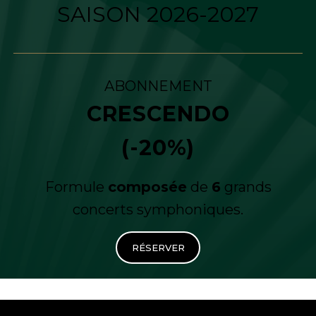
SAISON 2026-2027
ABONNEMENT
CRESCENDO
(-20%)
Formule
composée
de
6
grands
concerts symphoniques.
RÉSERVER