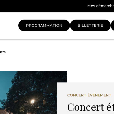
Mes démarch
PROGRAMMATION
BILLETTERIE
Aller
à
nts
la
ation
recherche
CONCERT ÉVÉNEMENT
Concert é