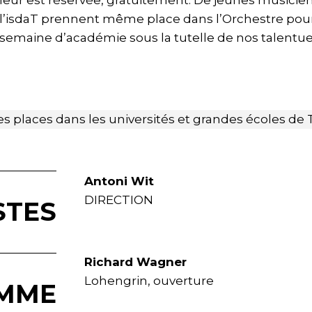
leur est réservée, gratuitement. De jeunes musicie
l’isdaT prennent même place dans l’Orchestre pour
semaine d’académie sous la tutelle de nos talentue
es places dans les universités et grandes écoles de
Antoni Wit
DIRECTION
STES
Richard Wagner
Lohengrin, ouverture
MME