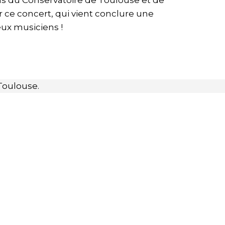
ns du Conservatoire de Toulouse et de
 ce concert, qui vient conclure une
ux musiciens !
 Toulouse.