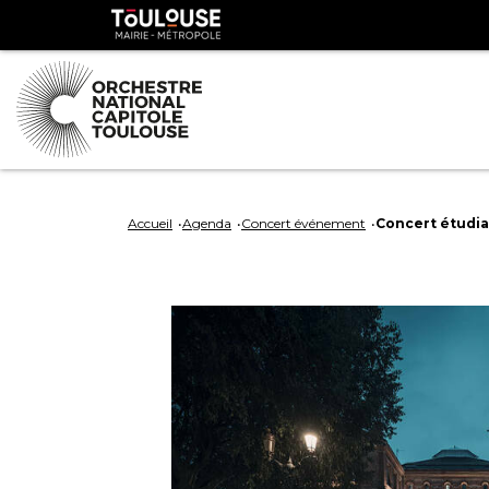
Panneau de gestion des cookies
Toulouse
métropole
Aller
Aller
au
à
Accueil
Agenda
Concert événement
Concert étudia
contenu
la
principal
navig