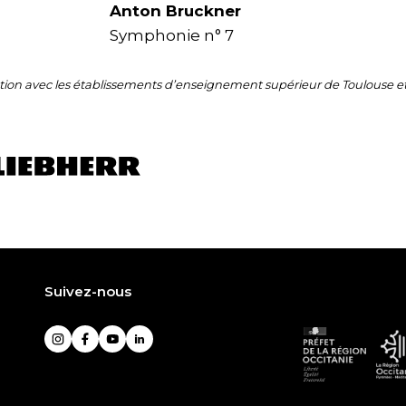
Anton Bruckner
Symphonie n° 7
tion avec les établissements d’enseignement supérieur de Toulouse et
Suivez-nous
Préfet
L
Instagram
Facebook
YouTube
LinkedIn
de
R
la
O