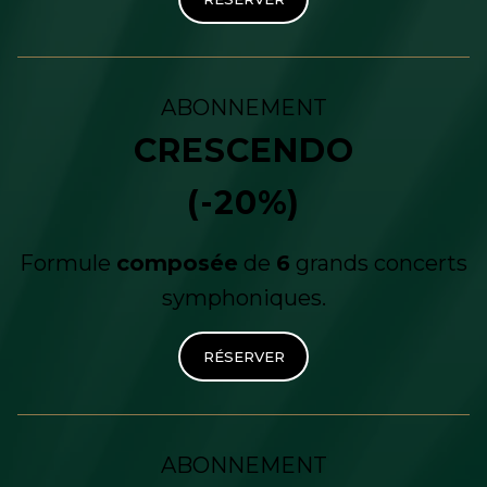
ABONNEMENT
CRESCENDO
(-20%)
Formule
composée
de
6
grands concerts
symphoniques.
RÉSERVER
ABONNEMENT