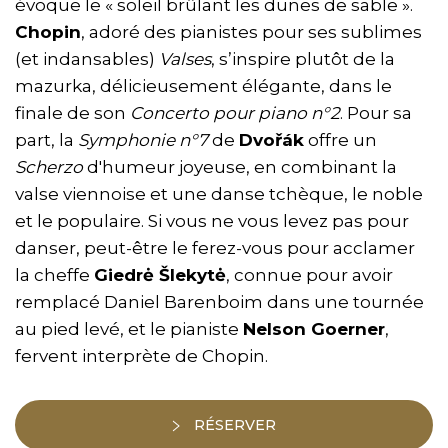
évoque le « soleil brûlant les dunes de sable ».
Chopin
, adoré des pianistes pour ses sublimes
(et indansables)
Valses
, s’inspire plutôt de la
mazurka, délicieusement élégante, dans le
finale de son
Concerto pour piano n°2
. Pour sa
part, la
Symphonie n°7
de
Dvořák
offre un
Scherzo
d'humeur joyeuse, en combinant la
valse viennoise et une danse tchèque, le noble
et le populaire. Si vous ne vous levez pas pour
danser, peut-être le ferez-vous pour acclamer
la cheffe
Giedrė Šlekytė
, connue pour avoir
remplacé Daniel Barenboim dans une tournée
au pied levé, et le pianiste
Nelson Goerner
,
fervent interprète de Chopin.
RÉSERVER