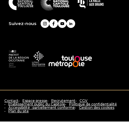
En
savoir
plus
Suivez-nous
Instagram
Facebook
YouTube
LinkedIn
Préfet
La
Accès
de
Région
au
la
Occitanie
siteToulouse
région
Pyrénées
métropole
Occitanie
-
Méditerranée
Contact
Espace presse
Recrutement
CGV
Etablissement public du Capitole
Politique de confidentialité
Accessibilité : partiellement conforme
Gestion des cookies
Plan du site