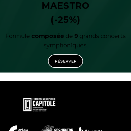
MAESTRO
(-25%)
Formule
composée
de
9
grands concerts
symphoniques.
RÉSERVER
En
savoir
plus