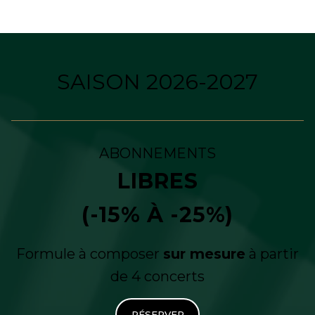
SAISON 2026-2027
ABONNEMENTS
LIBRES
(-15% À -25%)
Formule à composer
sur mesure
à partir
de 4 concerts
RÉSERVER