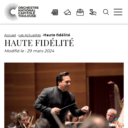
Panneau de gestion des cookies
Aller
Aller
Aller
Aller
Aller
au
à
à
au
au
Accueil
Les Actualités
Haute fidélité
HAUTE FIDÉLITÉ
contenu
la
la
pied
plan
principal
navigation
recherche
de
du
Modifié le :
29 mars 2024
page
site