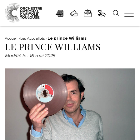
Panneau de gestion des cookies
Aller
Aller
Aller
Aller
Aller
au
à
à
au
au
Accueil
Les Actualités
Le prince Williams
LE PRINCE WILLIAMS
contenu
la
la
pied
plan
principal
navigation
recherche
de
du
Modifié le :
16 mai 2025
page
site