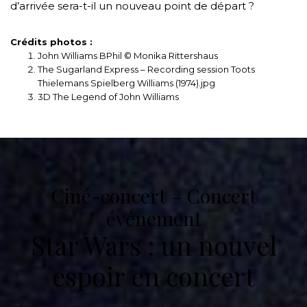
d’arrivée sera-t-il un nouveau point de départ ?
Crédits photos :
John Williams BPhil © Monika Rittershaus
The Sugarland Express – Recording session Toots
Thielemans Spielberg Williams (1974).jpg
3D The Legend of John Williams
Ciné-concert – Concert
événement
Star Wars : un nouvel
espoir en concert