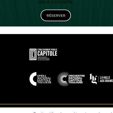
de 4 concerts
RÉSERVER
En
savoir
plus
En
savoir
plus
Contact
Espace presse
Recrutement