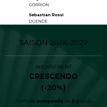
GORRION
Sebast
í
an Rossi
DUENDE
SAISON 2026-2027
ABONNEMENT
CRESCENDO
(-20%)
Formule
composée
de
6
grands