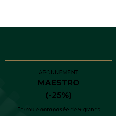
ABONNEMENT
MAESTRO
(-25%)
Formule
composée
de
9
grands