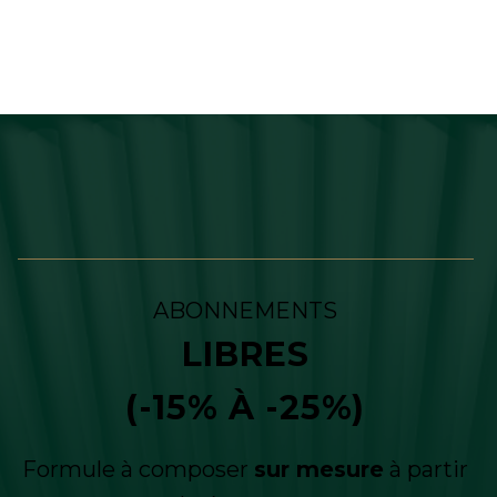
ABONNEMENTS
LIBRES
(-15% À -25%)
Formule à composer
sur mesure
à partir