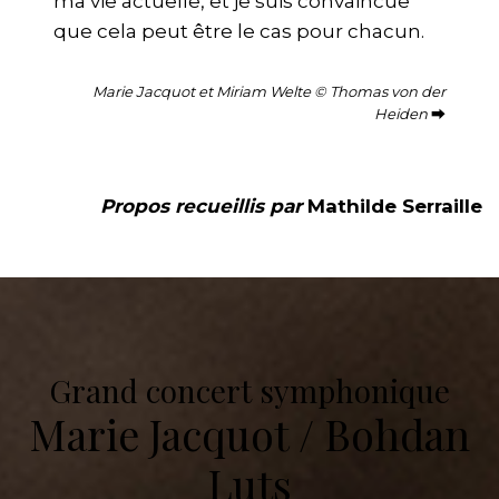
ma vie actuelle, et je suis convaincue
que cela peut être le cas pour chacun.
Marie Jacquot et Miriam Welte © Thomas von der
Heiden
⮕
Propos recueillis par
Mathilde Serraille
Grand concert symphonique
Marie Jacquot / Bohdan
Luts