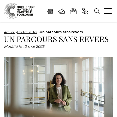
Panneau de gestion des cookies
Aller
Aller
Aller
Aller
Aller
au
à
à
au
au
Accueil
Les Actualités
Un parcours sans revers
UN PARCOURS SANS REVERS
contenu
la
la
pied
plan
principal
navigation
recherche
de
du
Modifié le :
2 mai 2025
page
site