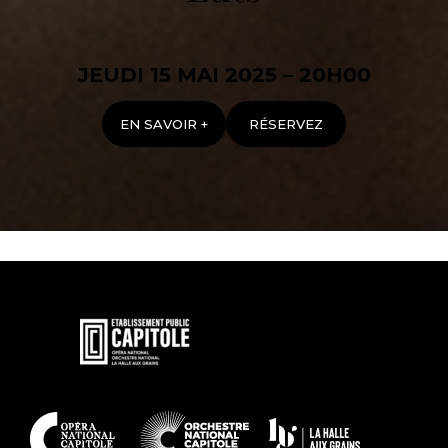
JEUDI 15 MAI 2025 – 20H00
EN SAVOIR +
RÉSERVEZ
En
savoir
plus