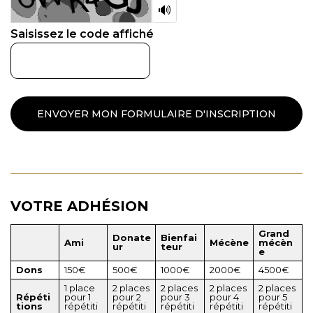
🔊
Saisissez le code affiché
VOTRE ADHÉSION
Grand
Donate
Bienfai
Ami
Mécène
mécèn
ur
teur
e
Dons
150€
500€
1000€
2000€
4500€
1 place
2 places
2 places
2 places
2 places
Répéti
pour 1
pour 2
pour 3
pour 4
pour 5
tions
répétiti
répétiti
répétiti
répétiti
répétiti