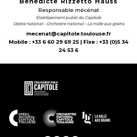
Bénédicte Rizzetto Hauss
Responsable mécénat
Établissement public du Capitole
Opéra national – Orchestre national – La Halle aux grains
mecenat@capitole.toulouse.fr
Mobile : +33 6 60 29 69 25 | Fixe : +33 (0)5 34
24 53 6
En
savoir
plus
En
savoir