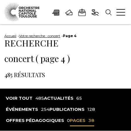
Panneau de gestion des cookies
Aller
Aller
Aller
Aller
Aller
au
à
à
au
au
Accueil
Votre recherche : concert
Page 4
RECHERCHE
contenu
la
la
pied
plan
principal
navigation
recherche
de
du
concert ( page 4 )
page
site
485 RÉSULTATS
VOIR TOUT
485
ACTUALITÉS
65
ÉVÉNEMENTS
254
PUBLICATIONS
128
OFFRES PÉDAGOGIQUES
0
PAGES
38