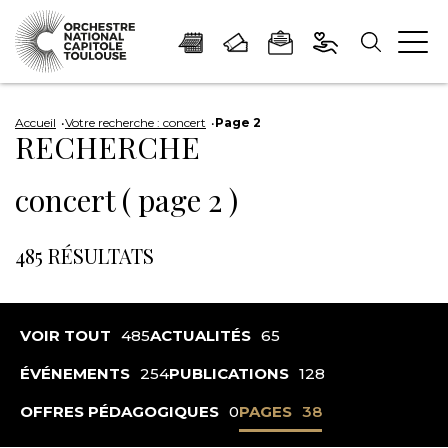
Panneau de gestion des cookies
Aller
Aller
Aller
Aller
Aller
au
à
à
au
au
Accueil
Votre recherche : concert
Page 2
RECHERCHE
contenu
la
la
pied
plan
principal
navigation
recherche
de
du
concert ( page 2 )
page
site
485 RÉSULTATS
VOIR TOUT
485
ACTUALITÉS
65
ÉVÉNEMENTS
254
PUBLICATIONS
128
OFFRES PÉDAGOGIQUES
0
PAGES
38