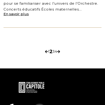
pour se familiariser avec l’univers de l’Orchestre.
Concerts éducatifs Écoles maternelles…
En savoir plus
p
2
1
3
4
Page
Page
Page
Page
Page
Page
précédente
suivante
a
g
i
En
savoir
n
plus