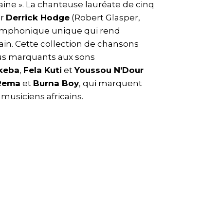
aine ». La chanteuse lauréate de cinq
ur
Derrick Hodge
(Robert Glasper,
symphonique unique qui rend
in. Cette collection de chansons
lus marquants aux sons
keba
,
Fela Kuti
et
Youssou N’Dour
Rema
et
Burna Boy
, qui marquent
musiciens africains.