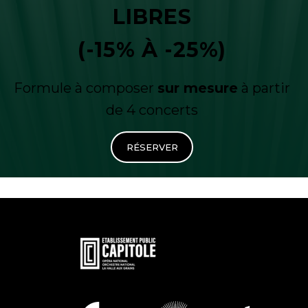
LIBRES
(-15% À -25%)
Formule à composer
sur mesure
à partir
de 4 concerts
RÉSERVER
En
savoir
plus