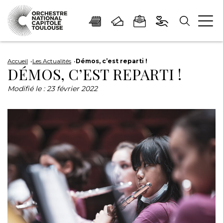
Panneau de gestion des cookies
Aller
Aller
Aller
Aller
Aller
au
à
à
au
au
Accueil
Les Actualités
Démos, c’est reparti !
DÉMOS, C’EST REPARTI !
contenu
la
la
pied
plan
principal
navigation
recherche
de
du
Modifié le :
23 février 2022
page
site