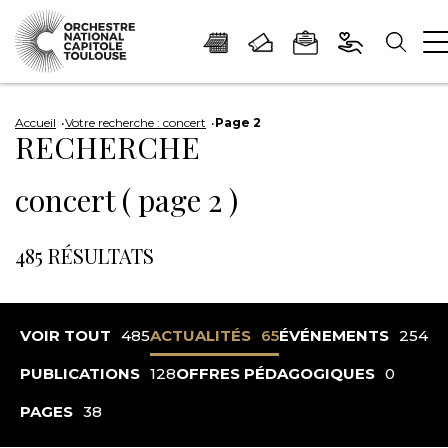
Panneau de gestion des cookies
Aller
Aller
Aller
Aller
Aller
au
à
à
au
au
Accueil
Votre recherche : concert
Page 2
RECHERCHE
contenu
la
la
pied
plan
principal
navigation
recherche
de
du
concert ( page 2 )
page
site
485 RÉSULTATS
VOIR TOUT
485
ACTUALITÉS
65
ÉVÉNEMENTS
254
PUBLICATIONS
128
OFFRES PÉDAGOGIQUES
0
PAGES
38