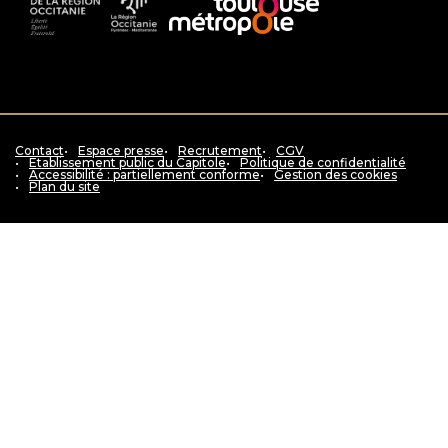
Accès
de
Région
au
la
Occitanie
siteToulouse
région
Pyrénées
métropole
Occitanie
-
Méditerranée
Contact
Espace presse
Recrutement
CGV
Etablissement public du Capitole
Politique de confidentialité
Accessibilité : partiellement conforme
Gestion des cookies
Plan du site