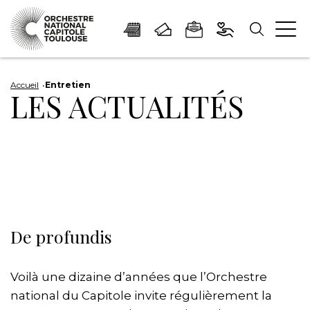
Panneau de gestion des cookies
Aller
Aller
Aller
Aller
Aller
au
à
à
au
au
Accueil
Entretien
LES ACTUALITÉS
contenu
la
la
pied
plan
principal
navigation
recherche
de
du
page
site
De profundis
Voilà une dizaine d’années que l’Orchestre
national du Capitole invite régulièrement la